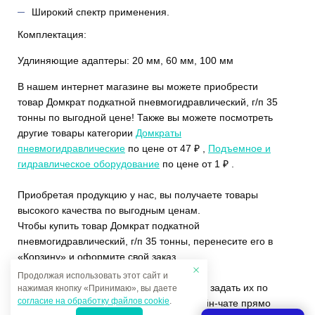
Широкий спектр применения.
Комплектация:
Удлиняющие адаптеры: 20 мм, 60 мм, 100 мм
В нашем интернет магазине вы можете приобрести
товар Домкрат подкатной пневмогидравлический, г/п 35
тонны по выгодной цене! Также вы можете посмотреть
другие товары категории
Домкраты
пневмогидравлические
по цене от 47 ₽ ,
Подъемное и
гидравлическое оборудование
по цене от 1 ₽ .
Приобретая продукцию у нас, вы получаете товары
высокого качества по выгодным ценам.
Чтобы купить товар Домкрат подкатной
пневмогидравлический, г/п 35 тонны, перенесите его в
«Корзину» и оформите свой заказ.
Продолжая использовать этот сайт и
Если у вас остались вопросы, вы можете задать их по
нажимая кнопку «Принимаю», вы даете
согласие на обработку файлов cookie
.
телефону
+7 (4822)65-69-46
или в онлайн-чате прямо