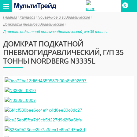
0
0
Главная
Каталог
Подъемное и гидравлическое
Домкраты пневмогидравлические
Домкрат подкатной пневмогидравлический, г/п 35 тонны
ДОМКРАТ ПОДКАТНОЙ
ПНЕВМОГИДРАВЛИЧЕСКИЙ, Г/П 35
ТОННЫ NORDBERG N3335L