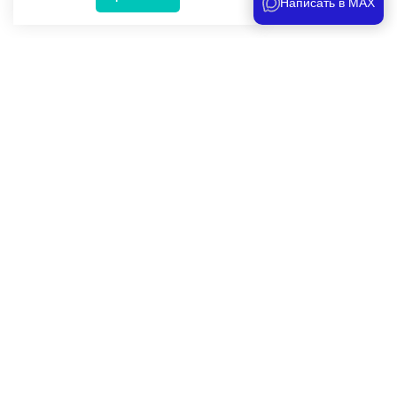
Написать в MAX
Популярные товары
Под заказ
4 300 руб.
-
+
Масло гидравлическое
Артикул -
nh32
ДОБАВИТЬ В КОРЗИНУ