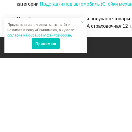
категории
Подставки под автомобиль (Стойки меха
Приобретая продукцию у нас, вы получаете товары
Продолжая использовать этот сайт и
Чтобы купить товар ПОДСТАВКА страховочная 12 т. (
нажимая кнопку «Принимаю», вы даете
согласие на обработку файлов cookie
.
Если у вас остались вопросы, вы можете задать их
Принимаю
Мы в соцсетях:
Политика конфиденциальности
Карта сайта Мультитрейд
© МультиТрейд, 2026