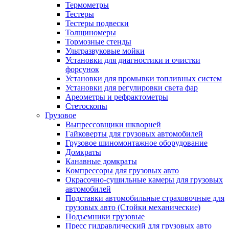
Термометры
Тестеры
Тестеры подвески
Толщиномеры
Тормозные стенды
Ультразвуковые мойки
Установки для диагностики и очистки
форсунок
Установки для промывки топливных систем
Установки для регулировки света фар
Ареометры и рефрактометры
Стетоскопы
Грузовое
Выпрессовщики шкворней
Гайковерты для грузовых автомобилей
Грузовое шиномонтажное оборудование
Домкраты
Канавные домкраты
Компрессоры для грузовых авто
Окрасочно-сушильные камеры для грузовых
автомобилей
Подставки автомобильные страховочные для
грузовых авто (Стойки механические)
Подъемники грузовые
Пресс гидравлический для грузовых авто