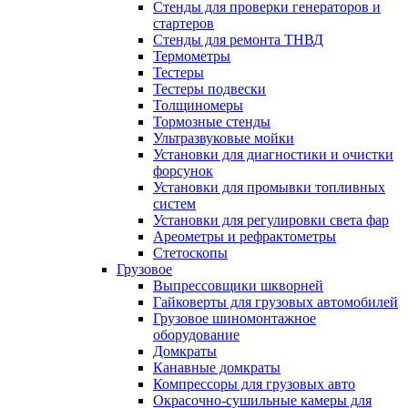
Стенды для проверки генераторов и
стартеров
Стенды для ремонта ТНВД
Термометры
Тестеры
Тестеры подвески
Толщиномеры
Тормозные стенды
Ультразвуковые мойки
Установки для диагностики и очистки
форсунок
Установки для промывки топливных
систем
Установки для регулировки света фар
Ареометры и рефрактометры
Стетоскопы
Грузовое
Выпрессовщики шкворней
Гайковерты для грузовых автомобилей
Грузовое шиномонтажное
оборудование
Домкраты
Канавные домкраты
Компрессоры для грузовых авто
Окрасочно-сушильные камеры для