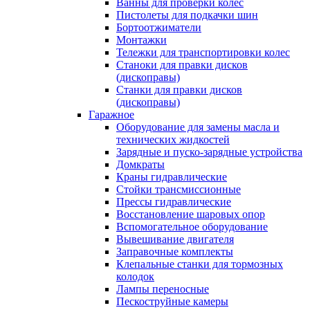
Ванны для проверки колес
Пистолеты для подкачки шин
Бортоотжиматели
Монтажки
Тележки для транспортировки колес
Станоки для правки дисков
(дископравы)
Станки для правки дисков
(дископравы)
Гаражное
Оборудование для замены масла и
технических жидкостей
Зарядные и пуско-зарядные устройства
Домкраты
Краны гидравлические
Стойки трансмиссионные
Прессы гидравлические
Восстановление шаровых опор
Вспомогательное оборудование
Вывешивание двигателя
Заправочные комплекты
Клепальные станки для тормозных
колодок
Лампы переносные
Пескоструйные камеры