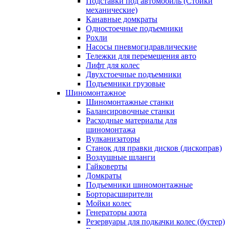
Подставки под автомобиль (Стойки
механические)
Канавные домкраты
Одностоечные подъемники
Рохли
Насосы пневмогидравлические
Тележки для перемещения авто
Лифт для колес
Двухстоечные подъемники
Подъемники грузовые
Шиномонтажное
Шиномонтажные станки
Балансировочные станки
Расходные материалы для
шиномонтажа
Вулканизаторы
Станок для правки дисков (дископрав)
Воздушные шланги
Гайковерты
Домкраты
Подъемники шиномонтажные
Борторасширители
Мойки колес
Генераторы азота
Резервуары для подкачки колес (бустер)