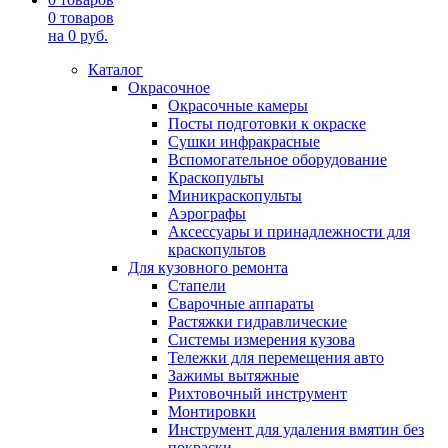
0
товаров
на
0
руб.
Каталог
Окрасочное
Окрасочные камеры
Посты подготовки к окраске
Сушки инфракрасные
Вспомогательное оборудование
Краскопульты
Миникраскопульты
Аэрографы
Аксессуары и принадлежности для
краскопультов
Для кузовного ремонта
Стапели
Сварочные аппараты
Растяжки гидравлические
Системы измерения кузова
Тележки для перемещения авто
Зажимы вытяжные
Рихтовочный инструмент
Монтировки
Инструмент для удаления вмятин без
покраски