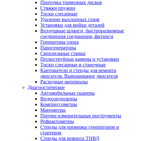
Проточка тормозных дисков
Стяжки пружин
Тиски слесарные
Удаление выхлопных газов
Установки для мойки деталей
Воздушные шланги, быстроразъемные
соединения соединения, фитинги
Генераторы озона
Парогенераторы
Сверлильные станки
Пескоструйные камеры и установки
Тиски слесарные и станочные
Кантователи и стенды для ремонта
двигателя. Вывешивание двигателя
Расходные материалы
Диагностическое
Автомобильные сканеры
Видеоэндоскопы
Компрессометры
Манометры
Прочие измерительные инструменты
Рефрактометры
Стенды для проверки генераторов и
стартеров
Стенды для ремонта ТНВД