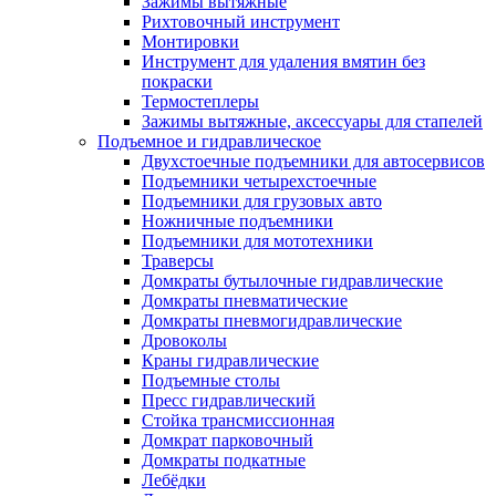
Зажимы вытяжные
Рихтовочный инструмент
Монтировки
Инструмент для удаления вмятин без
покраски
Термостеплеры
Зажимы вытяжные, аксессуары для стапелей
Подъемное и гидравлическое
Двухстоечные подъемники для автосервисов
Подъемники четырехстоечные
Подъемники для грузовых авто
Ножничные подъемники
Подъемники для мототехники
Траверсы
Домкраты бутылочные гидравлические
Домкраты пневматические
Домкраты пневмогидравлические
Дровоколы
Краны гидравлические
Подъемные столы
Пресс гидравлический
Стойка трансмиссионная
Домкрат парковочный
Домкраты подкатные
Лебёдки