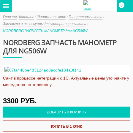
0
0
Главная
Каталог
Шиномонтажное
Генераторы азота
Запчасти и аксессуары для генераторов азота
NORDBERG ЗАПЧАСТЬ МАНОМЕТР для NG506W
NORDBERG ЗАПЧАСТЬ МАНОМЕТР
ДЛЯ NG506W
Сайт в процессе интеграции с 1С. Актуальные цены уточняйте у
менеджера по телефону.
3300
РУБ.
ДОБАВИТЬ В КОРЗИНУ
КУПИТЬ В 1 КЛИК