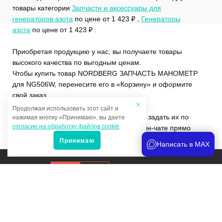
товары категории
Запчасти и аксессуары для
генераторов азота
по цене от 1 423 ₽ ,
Генераторы
азота
по цене от 1 423 ₽ .
Приобретая продукцию у нас, вы получаете товары
высокого качества по выгодным ценам.
Чтобы купить товар NORDBERG ЗАПЧАСТЬ МАНОМЕТР
для NG506W, перенесите его в «Корзину» и оформите
свой заказ.
Продолжая использовать этот сайт и
Если у вас остались вопросы, вы можете задать их по
нажимая кнопку «Принимаю», вы даете
согласие на обработку файлов cookie
.
телефону
+7 (4822)65-69-46
или в онлайн-чате прямо
на сайте.
Принимаю
Написать в MAX
Продвижение сайта
и аналитика
Мы в соцсетях: