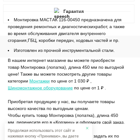
Гарантия
Монтировка МАСТАК 116-00450 предназначена для
проведения ремонтных и диагностическихработ, а также
во время обслуживания двигателя внутреннего
сгорания,ГБЦ, коробки передач, ходовых частей и пр.
Изготовлен из прочной инструментальной стали.
В нашем интернет магазине вы можете приобрести
товар Монтировка (лопатка), длина 450 мм по выгодной
цене! Также вы можете посмотреть другие товары
категории
Монтажки
по цене от 1 030 ₽ ,
Шиномонтажное оборудование
по цене от 1 ₽ .
Приобретая продукцию у нас, вы получаете товары
высокого качества по выгодным ценам.
Чтобы купить товар Монтировка (лопатка), длина 450
мм, перенесите его в «Корзину» и оформите свой заказ.
Продолжая использовать этот сайт и
Если у вас остались вопросы, вы можете задать их по
нажимая кнопку «Принимаю», вы даете