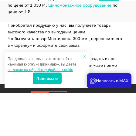
по цене от 1 030 ₽ ,
Шиномонтажное оборудование
по
цене от 1 ₽ .
Приобретая продукцию у нас, вы получаете товары
высокого качества по выгодным ценам.
Чтобы купить товар Монтировка 300 мм., перенесите его
в «Корзину» и оформите свой заказ.
Если у вас остались вопросы, вы можете задать их по
Продолжая использовать этот сайт и
нажимая кнопку «Принимаю», вы даете
телефону
+7 (4822)65-69-46
или в онлайн-чате прямо
согласие на обработку файлов cookie
.
на сайте.
Принимаю
Написать в MAX
Продвижение сайта
и аналитика
Мы в соцсетях:
Политика конфиденциальности