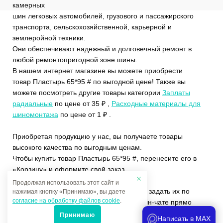
камерных
шин легковых автомобилей, грузового и пассажирского
транспорта, сельскохозяйственной, карьерной и
землеройной техники.
Они обеспечивают надежный и долговечный ремонт в
любой ремонтопригодной зоне шины.
В нашем интернет магазине вы можете приобрести
товар Пластырь 65*95 # по выгодной цене! Также вы
можете посмотреть другие товары категории
Заплаты
радиальные
по цене от 35 ₽ ,
Расходные материалы для
шиномонтажа
по цене от 1 ₽ .
Приобретая продукцию у нас, вы получаете товары
высокого качества по выгодным ценам.
Чтобы купить товар Пластырь 65*95 #, перенесите его в
«Корзину» и оформите свой заказ.
Продолжая использовать этот сайт и
Если у вас остались вопросы, вы можете задать их по
нажимая кнопку «Принимаю», вы даете
согласие на обработку файлов cookie
.
телефону
+7 (4822)65-69-46
или в онлайн-чате прямо
на сайте.
Принимаю
Написать в MAX