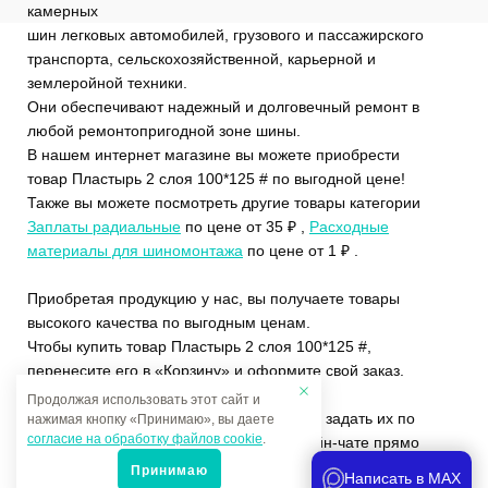
камерных
шин легковых автомобилей, грузового и пассажирского
транспорта, сельскохозяйственной, карьерной и
землеройной техники.
Они обеспечивают надежный и долговечный ремонт в
любой ремонтопригодной зоне шины.
В нашем интернет магазине вы можете приобрести
товар Пластырь 2 слоя 100*125 # по выгодной цене!
Также вы можете посмотреть другие товары категории
Заплаты радиальные
по цене от 35 ₽ ,
Расходные
материалы для шиномонтажа
по цене от 1 ₽ .
Приобретая продукцию у нас, вы получаете товары
высокого качества по выгодным ценам.
Чтобы купить товар Пластырь 2 слоя 100*125 #,
перенесите его в «Корзину» и оформите свой заказ.
Продолжая использовать этот сайт и
Если у вас остались вопросы, вы можете задать их по
нажимая кнопку «Принимаю», вы даете
согласие на обработку файлов cookie
.
телефону
+7 (4822)65-69-46
или в онлайн-чате прямо
на сайте.
Принимаю
Написать в MAX