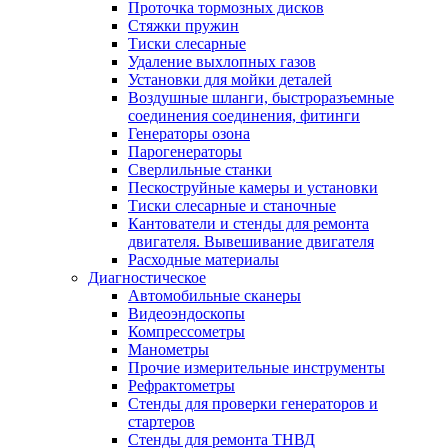
Проточка тормозных дисков
Стяжки пружин
Тиски слесарные
Удаление выхлопных газов
Установки для мойки деталей
Воздушные шланги, быстроразъемные
соединения соединения, фитинги
Генераторы озона
Парогенераторы
Сверлильные станки
Пескоструйные камеры и установки
Тиски слесарные и станочные
Кантователи и стенды для ремонта
двигателя. Вывешивание двигателя
Расходные материалы
Диагностическое
Автомобильные сканеры
Видеоэндоскопы
Компрессометры
Манометры
Прочие измерительные инструменты
Рефрактометры
Стенды для проверки генераторов и
стартеров
Стенды для ремонта ТНВД