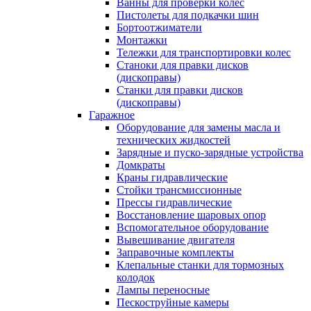
Ванны для проверки колес
Пистолеты для подкачки шин
Бортоотжиматели
Монтажки
Тележки для транспортировки колес
Станоки для правки дисков
(дископравы)
Станки для правки дисков
(дископравы)
Гаражное
Оборудование для замены масла и
технических жидкостей
Зарядные и пуско-зарядные устройства
Домкраты
Краны гидравлические
Стойки трансмиссионные
Прессы гидравлические
Восстановление шаровых опор
Вспомогательное оборудование
Вывешивание двигателя
Заправочные комплекты
Клепальные станки для тормозных
колодок
Лампы переносные
Пескоструйные камеры