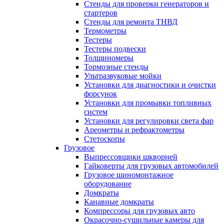
Стенды для проверки генераторов и
стартеров
Стенды для ремонта ТНВД
Термометры
Тестеры
Тестеры подвески
Толщиномеры
Тормозные стенды
Ультразвуковые мойки
Установки для диагностики и очистки
форсунок
Установки для промывки топливных
систем
Установки для регулировки света фар
Ареометры и рефрактометры
Стетоскопы
Грузовое
Выпрессовщики шкворней
Гайковерты для грузовых автомобилей
Грузовое шиномонтажное
оборудование
Домкраты
Канавные домкраты
Компрессоры для грузовых авто
Окрасочно-сушильные камеры для