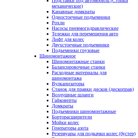
Подставки под автомобиль (Стойки
механические)
Канавные домкраты
Одностоечные подъемники
Рохли
Насосы пневмогидравлические
Тележки для перемещения авто
Лифт для колес
Двухстоечные подъемники
Подъемники грузовые
Шиномонтажное
Шиномонтажные станки
Балансировочные станки
Расходные материалы для
шиномонтажа
Вулканизаторы
Станок для правки дисков (дископрав)
Воздушные шланги
Гайковерты
Домкраты
Подъемники шиномонтажные
Борторасширители
Мойки колес
Генераторы азота
Резервуары для подкачки колес (бустер)