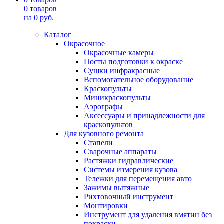
0
товаров
на
0
руб.
Каталог
Окрасочное
Окрасочные камеры
Посты подготовки к окраске
Сушки инфракрасные
Вспомогательное оборудование
Краскопульты
Миникраскопульты
Аэрографы
Аксессуары и принадлежности для
краскопультов
Для кузовного ремонта
Стапели
Сварочные аппараты
Растяжки гидравлические
Системы измерения кузова
Тележки для перемещения авто
Зажимы вытяжные
Рихтовочный инструмент
Монтировки
Инструмент для удаления вмятин без
покраски