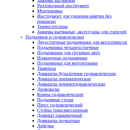
Зажимы вытяжные
Рихтовочный инструмент
Монтировки
Инструмент для удаления вмятин без
покраски
Термостеплеры
Зажимы вытяжные, аксессуары для стапелей
Подъемное и гидравлическое
Двухстоечные подъемники для автосервисов
Подъемники четырехстоечные
Подъемники для грузовых авто
Ножничные подъемники
Подъемники для мототехники
Траверсы
Домкраты бутылочные гидравлические
Домкраты пневматические
Домкраты пневмогидравлические
Дровоколы
Краны гидравлические
Подъемные столы
Пресс гидравлический
Стойка трансмиссионная
Домкрат парковочный
Домкраты подкатные
Лебёдки