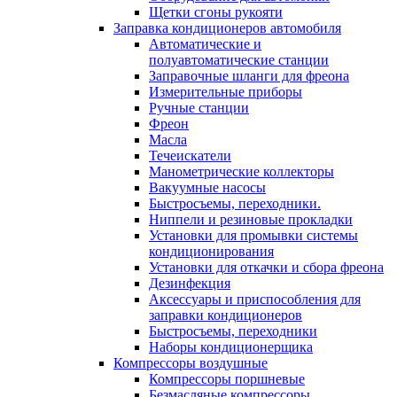
Щетки сгоны рукояти
Заправка кондиционеров автомобиля
Автоматические и
полуавтоматические станции
Заправочные шланги для фреона
Измерительные приборы
Ручные станции
Фреон
Масла
Течеискатели
Манометрические коллекторы
Вакуумные насосы
Быстросъемы, переходники.
Ниппели и резиновые прокладки
Установки для промывки системы
кондиционирования
Установки для откачки и сбора фреона
Дезинфекция
Аксессуары и приспособления для
заправки кондиционеров
Быстросъемы, переходники
Наборы кондиционерщика
Компрессоры воздушные
Компрессоры поршневые
Безмасляные компрессоры