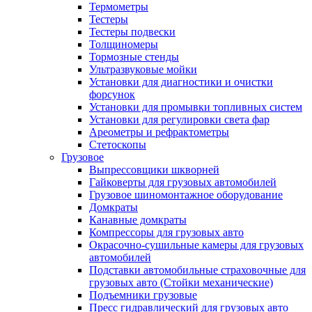
Термометры
Тестеры
Тестеры подвески
Толщиномеры
Тормозные стенды
Ультразвуковые мойки
Установки для диагностики и очистки
форсунок
Установки для промывки топливных систем
Установки для регулировки света фар
Ареометры и рефрактометры
Стетоскопы
Грузовое
Выпрессовщики шкворней
Гайковерты для грузовых автомобилей
Грузовое шиномонтажное оборудование
Домкраты
Канавные домкраты
Компрессоры для грузовых авто
Окрасочно-сушильные камеры для грузовых
автомобилей
Подставки автомобильные страховочные для
грузовых авто (Стойки механические)
Подъемники грузовые
Пресс гидравлический для грузовых авто