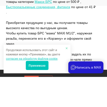
товары категории
Макси БРС
по цене от 500 ₽ ,
Быстроразъемные соединения, фитинги
по цене от 41 ₽
.
Приобретая продукцию у нас, вы получаете товары
высокого качества по выгодным ценам.
Чтобы купить товар БРС "мама" MAXI M1/2", наружная
резьба, перенесите его в «Корзину» и оформите свой
заказ.
Продолжая использовать этот сайт и
Если у вас остались вопросы, вы можете задать их по
нажимая кнопку «Принимаю», вы даете
согласие на обработку файлов cookie
.
телефону
+7 (4822)65-69-46
или в онлайн-чате прямо
на сайте.
Принимаю
Написать в MAX
Продвижение сайта
и аналитика
Мы в соцсетях: