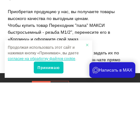
Приобретая продукцию у нас, вы получаете товары
высокого качества по выгодным ценам.
Чтобы купить товар Переходник "папа" МАКСИ
быстросъемный - резьба M1/2", перенесите его в
«Корзину» и оформите свой заказ.
Продолжая использовать этот сайт и
Если у вас остались вопросы, вы можете задать их по
нажимая кнопку «Принимаю», вы даете
согласие на обработку файлов cookie
.
телефону
+7 (4822)65-69-46
или в онлайн-чате прямо
на сайте.
Принимаю
Написать в MAX
Продвижение сайта
и аналитика
Мы в соцсетях:
Политика конфиденциальности