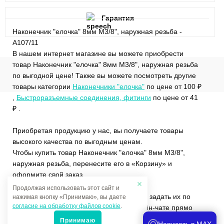
Гарантия
Наконечник "елочка" 8мм M3/8", наружная резьба -
A107/11
В нашем интернет магазине вы можете приобрести
товар Наконечник "елочка" 8мм M3/8", наружная резьба
по выгодной цене! Также вы можете посмотреть другие
товары категории
Наконечники "елочка"
по цене от 100 ₽
,
Быстроразъемные соединения, фитинги
по цене от 41
₽ .
Приобретая продукцию у нас, вы получаете товары
высокого качества по выгодным ценам.
Чтобы купить товар Наконечник "елочка" 8мм M3/8",
наружная резьба, перенесите его в «Корзину» и
оформите свой заказ.
Продолжая использовать этот сайт и
Если у вас остались вопросы, вы можете задать их по
нажимая кнопку «Принимаю», вы даете
согласие на обработку файлов cookie
.
телефону
+7 (4822)65-69-46
или в онлайн-чате прямо
на сайте.
Принимаю